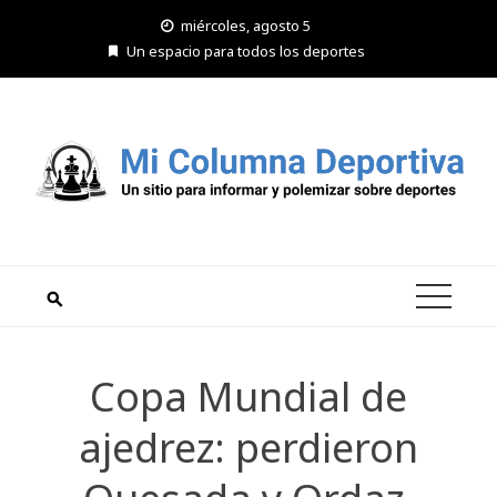
Saltar
miércoles, agosto 5
al
Un espacio para todos los deportes
contenido
Copa Mundial de
ajedrez: perdieron