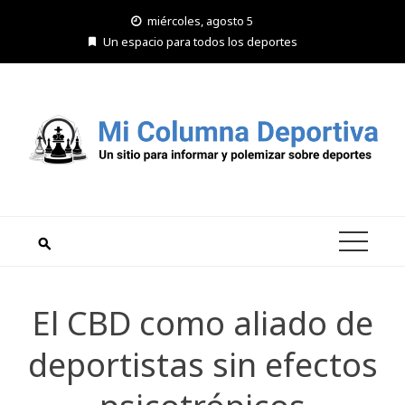
Saltar
miércoles, agosto 5
al
Un espacio para todos los deportes
contenido
El CBD como aliado de
deportistas sin efectos