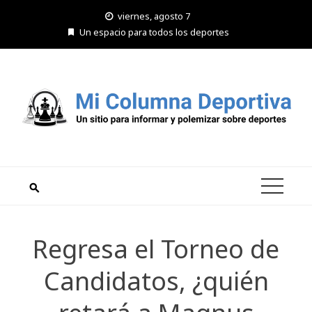
Saltar
viernes, agosto 7
al
Un espacio para todos los deportes
contenido
Regresa el Torneo de
Candidatos, ¿quién