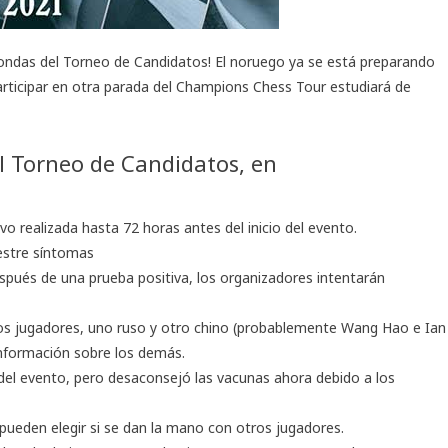
ondas del
Torneo de Candidatos
! El noruego ya se está preparando
participar en otra parada del Champions Chess Tour estudiará de
l Torneo de Candidatos, en
 realizada hasta 72 horas antes del inicio del evento.
estre síntomas
espués de una prueba positiva, los organizadores intentarán
dos jugadores, uno ruso y otro chino (probablemente Wang Hao e Ian
información sobre los demás.
del evento, pero desaconsejó las vacunas ahora debido a los
s pueden elegir si se dan la mano con otros jugadores.