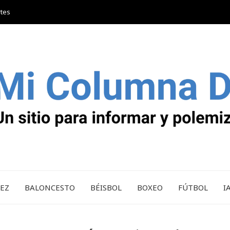
rtes
REZ
BALONCESTO
BÉISBOL
BOXEO
FÚTBOL
I