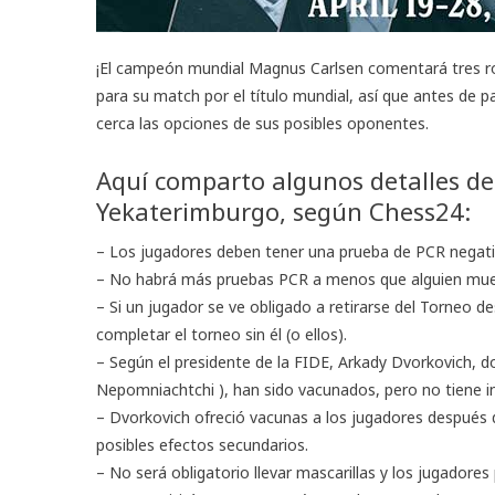
¡El campeón mundial Magnus Carlsen comentará tres r
para su match por el título mundial, así que antes de 
cerca las opciones de sus posibles oponentes.
Aquí comparto algunos detalles de
Yekaterimburgo, según Chess24:
– Los jugadores deben tener una prueba de PCR negativo
– No habrá más pruebas PCR a menos que alguien mu
– Si un jugador se ve obligado a retirarse del Torneo d
completar el torneo sin él (o ellos).
– Según el presidente de la FIDE, Arkady Dvorkovich, 
Nepomniachtchi ), han sido vacunados, pero no tiene 
– Dvorkovich ofreció vacunas a los jugadores después 
posibles efectos secundarios.
– No será obligatorio llevar mascarillas y los jugadore