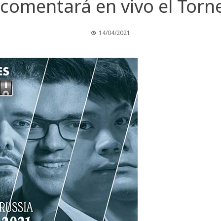
comentará en vivo el Torn
14/04/2021