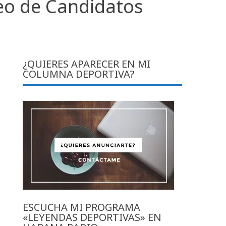
eo de Candidatos
¿QUIERES APARECER EN MI
COLUMNA DEPORTIVA?
ESCUCHA MI PROGRAMA
«LEYENDAS DEPORTIVAS» EN