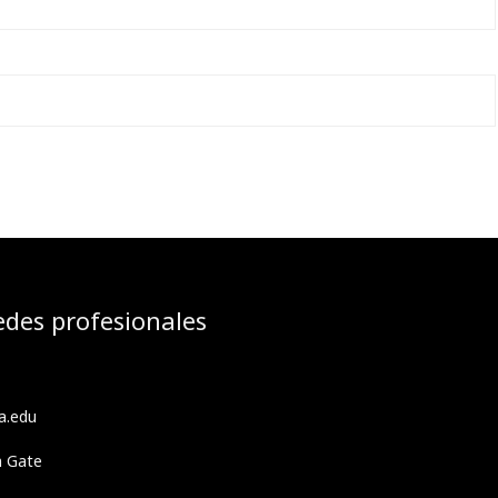
edes profesionales
a.edu
h Gate