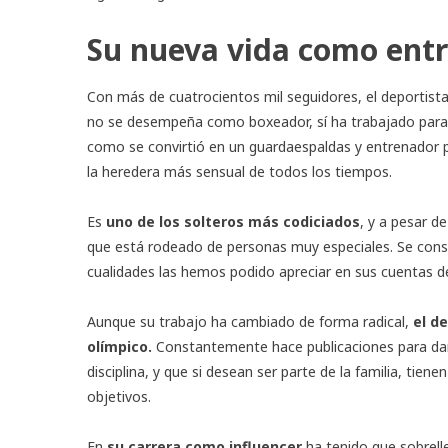
Su nueva vida como entr
Con más de cuatrocientos mil seguidores, el deportis
no se desempeña como boxeador, sí ha trabajado para q
como se convirtió en un guardaespaldas y entrenador pe
la heredera más sensual de todos los tiempos.
Es
uno de los solteros más codiciados
, y a pesar d
que está rodeado de personas muy especiales. Se consi
cualidades las hemos podido apreciar en sus cuentas de 
Aunque su trabajo ha cambiado de forma radical,
el d
olímpico.
Constantemente hace publicaciones para darl
disciplina, y que si desean ser parte de la familia, tie
objetivos.
En
su carrera como influencer
ha tenido que sobrell