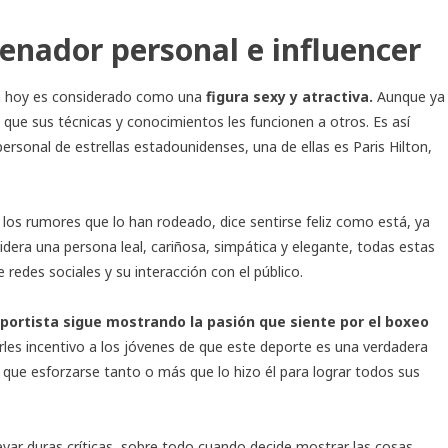
enador personal e influencer
ta hoy es considerado como una
figura sexy y atractiva.
Aunque ya
ue sus técnicas y conocimientos les funcionen a otros. Es así
rsonal de estrellas estadounidenses, una de ellas es Paris Hilton,
e los rumores que lo han rodeado, dice sentirse feliz como está, ya
dera una persona leal, cariñosa, simpática y elegante, todas estas
redes sociales y su interacción con el público.
eportista sigue mostrando la pasión que siente por el boxeo
es incentivo a los jóvenes de que este deporte es una verdadera
nen que esforzarse tanto o más que lo hizo él para lograr todos sus
evar duras críticas, sobre todo cuando decide mostrar las cosas