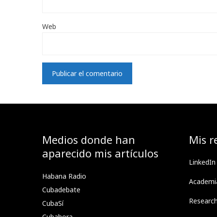
Web
Medios donde han
Mis r
aparecido mis artículos
LinkedIn
Habana Radio
Academi
Cubadebate
Researc
CubaSí
Cubahora