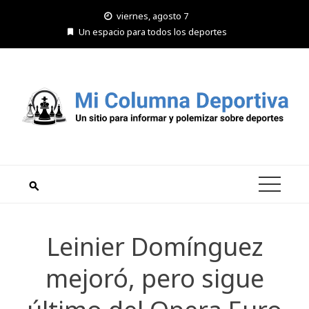
Saltar
viernes, agosto 7
al
Un espacio para todos los deportes
contenido
Leinier Domínguez
mejoró, pero sigue