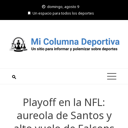
Saltar
domingo, agosto 9
al
Un espacio para todos los deportes
contenido
Playoff en la NFL:
aureola de Santos y