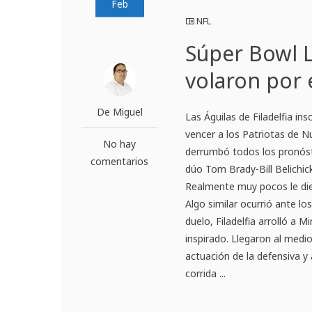
Feb
NFL
Súper Bowl LI
volaron por 
De Miguel
Las Águilas de Filadelfia in
vencer a los Patriotas de N
No hay
derrumbó todos los pronóst
comentarios
dúo Tom Brady-Bill Belichick
Realmente muy pocos le die
Algo similar ocurrió ante los
duelo, Filadelfia arrolló a 
inspirado. Llegaron al medi
actuación de la defensiva y
corrida ...