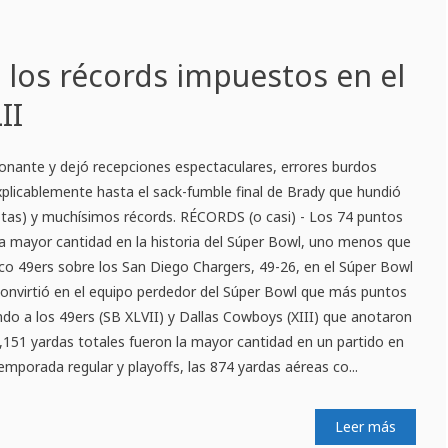
 los récords impuestos en el
II
ionante y dejó recepciones espectaculares, errores burdos
xplicablemente hasta el sack-fumble final de Brady que hundió
iotas) y muchísimos récords. RÉCORDS (o casi) - Los 74 puntos
 mayor cantidad en la historia del Súper Bowl, uno menos que
isco 49ers sobre los San Diego Chargers, 49-26, en el Súper Bowl
convirtió en el equipo perdedor del Súper Bowl que más puntos
ndo a los 49ers (SB XLVII) y Dallas Cowboys (XIII) que anotaron
,151 yardas totales fueron la mayor cantidad en un partido en
temporada regular y playoffs, las 874 yardas aéreas co...
Leer más