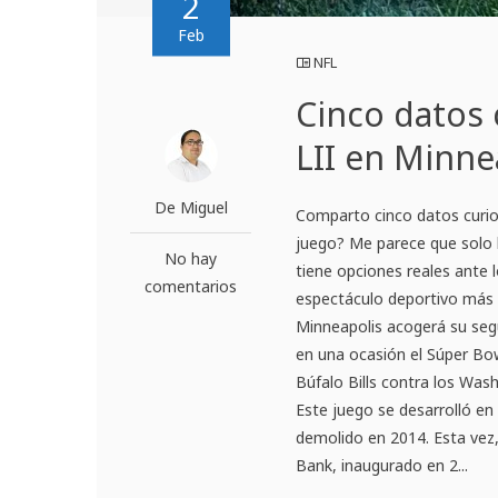
2
Feb
NFL
Cinco datos 
LII en Minne
De Miguel
Comparto cinco datos curios
juego? Me parece que solo l
No hay
tiene opciones reales ante 
comentarios
espectáculo deportivo más 
Minneapolis acogerá su seg
en una ocasión el Súper Bow
Búfalo Bills contra los Was
Este juego se desarrolló e
demolido en 2014. Esta vez, 
Bank, inaugurado en 2...