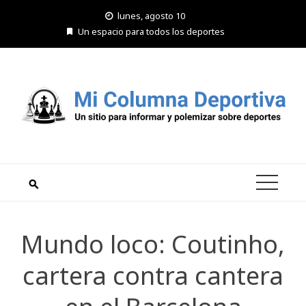
Saltar
lunes, agosto 10
al
Un espacio para todos los deportes
contenido
Mundo loco: Coutinho,
cartera contra cantera