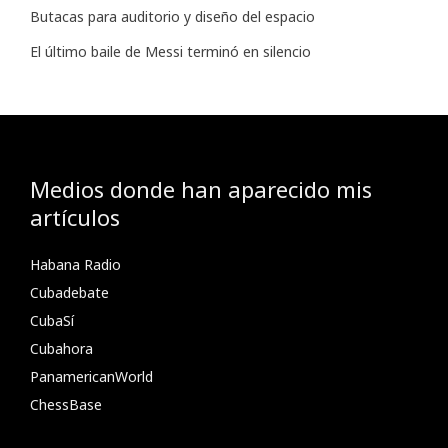
Butacas para auditorio y diseño del espacio
El último baile de Messi terminó en silencio
Medios donde han aparecido mis
artículos
Habana Radio
Cubadebate
CubaSí
Cubahora
PanamericanWorld
ChessBase