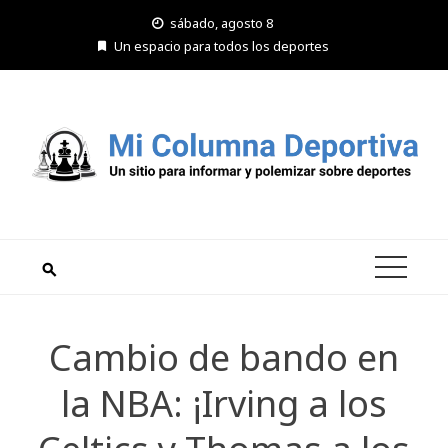
Saltar
sábado, agosto 8
al
Un espacio para todos los deportes
contenido
Cambio de bando en
la NBA: ¡Irving a los