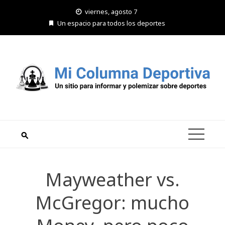
Saltar
viernes, agosto 7
al
Un espacio para todos los deportes
contenido
Mayweather vs.
McGregor: mucho