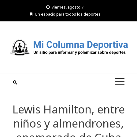
Saltar
viernes, agosto 7
al
Un espacio para todos los deportes
contenido
Lewis Hamilton, entre
niños y almendrones,