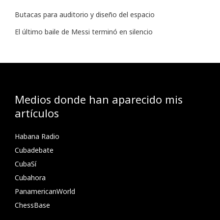
Butacas para auditorio y diseño del espacio
El último baile de Messi terminó en silencio
Medios donde han aparecido mis
artículos
Habana Radio
Cubadebate
CubaSí
Cubahora
PanamericanWorld
ChessBase