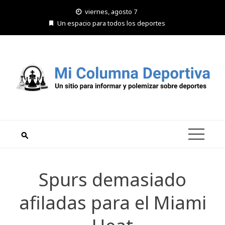
Saltar
viernes, agosto 7
al
Un espacio para todos los deportes
contenido
Spurs demasiado
afiladas para el Miami