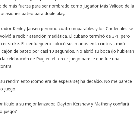
ato de más fuerza para ser nombrado como Jugador Más Valioso de la
 ocasiones bateó para doble play.
errador Kenley Jansen permitió cuatro imparables y los Cardenales se
 volvió a recibir atención mediática. El cubano terminó de 3-1, pero
cer strike. El cienfueguero colocó sus manos en la cintura, miró
 cajón de bateo por casi 10 segundos. No abrió su boca (lo hubieran
n la celebración de Puig en el tercer juego parece que fue una
contra.
ro su rendimiento (como era de esperarse) ha decaído. No me parece
to juego.
 montículo a su mejor lanzador, Clayton Kershaw y Matheny confiará
o juego?