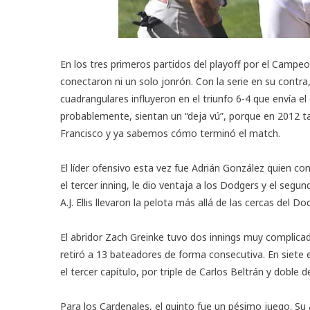
En los tres primeros partidos del playoff por el Campe
conectaron ni un solo jonrón. Con la serie en su contra
cuadrangulares influyeron en el
triunfo 6-4
que envía el
probablemente, sientan un “deja vú”, porque en 2012 t
Francisco y ya sabemos cómo terminó el match.
El líder ofensivo esta vez fue Adrián González quien co
el tercer inning, le dio ventaja a los Dodgers y el segu
A.J. Ellis llevaron la pelota más allá de las cercas del D
El abridor Zach Greinke tuvo dos innings muy complicad
retiró a 13 bateadores de forma consecutiva. En siete e
el tercer capítulo, por triple de Carlos Beltrán y doble d
Para los Cardenales, el quinto fue un pésimo juego. Su a