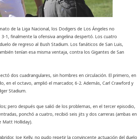
onato de la Liga Nacional, los Dodgers de Los Ángeles no
, 3-1, finalmente la ofensiva angelina despertó. Los cuatro
 duelo de regreso al Bush Stadium. Los fanáticos de San Luis,
ambién tenían esa misma ventaja, contra los Gigantes de San
nectó dos cuadrangulares, sin hombres en circulación. El primero, en
ndo, en el octavo, amplió el marcador, 6-2. Además, Carl Crawford y
odger Stadium.
os; pero después que salió de los problemas, en el tercer episodio,
ntradas, ponchó a cuatro, recibió seis jits y dos carreras (ambas en
e Matt Holliday).
bridor, Joe Kelly, no pudo repetir la convincente actuación del duelo