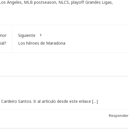
Los Ángeles
,
MLB postseason
,
NLCS
,
playoff Grandes Ligas
,
rior
Siguiente
ial?
Los héroes de Maradona
rdeiro Santos. Ir al artículo desde este enlace […]
Responder