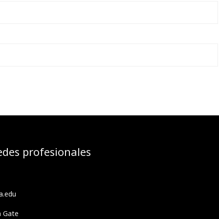
edes profesionales
a.edu
h Gate