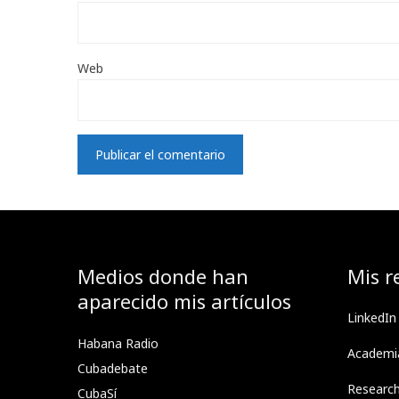
Web
Medios donde han
Mis r
aparecido mis artículos
LinkedIn
Habana Radio
Academi
Cubadebate
Researc
CubaSí