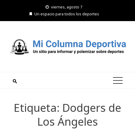
Saltar
viernes, agosto 7
al
Un espacio para todos los deportes
contenido
Etiqueta:
Dodgers de
Los Ángeles