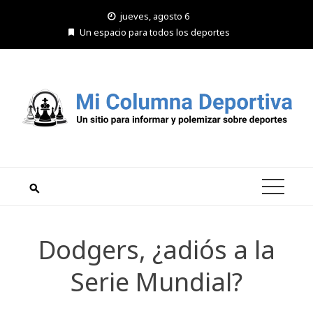
Saltar
jueves, agosto 6
al
Un espacio para todos los deportes
contenido
Dodgers, ¿adiós a la
Serie Mundial?