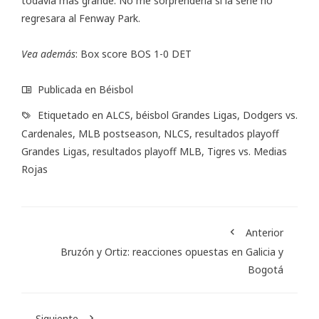
todavía más grande. No me sorprendería si la serie no
regresara al Fenway Park.
Vea además
:
Box score BOS 1-0 DET
Publicada en
Béisbol
Etiquetado en
ALCS
,
béisbol Grandes Ligas
,
Dodgers vs.
Cardenales
,
MLB postseason
,
NLCS
,
resultados playoff
Grandes Ligas
,
resultados playoff MLB
,
Tigres vs. Medias
Rojas
Anterior
Bruzón y Ortiz: reacciones opuestas en Galicia y
Bogotá
Siguiente