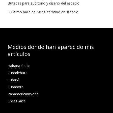
Butacas para auditorio y diseño del espacio
El último baile de Messi terminó en silencio
Medios donde han aparecido mis
artículos
Habana Radio
Cubadebate
CubaSí
Cubahora
PanamericanWorld
ChessBase