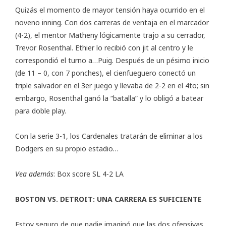
Quizás el momento de mayor tensión haya ocurrido en el
noveno inning. Con dos carreras de ventaja en el marcador
(4-2), el mentor Matheny lógicamente trajo a su cerrador,
Trevor Rosenthal. Ethier lo recibió con jit al centro y le
correspondió el turno a…Puig. Después de un pésimo inicio
(de 11 – 0, con 7 ponches), el cienfueguero conectó un
triple salvador en el 3er juego y llevaba de 2-2 en el 4to; sin
embargo, Rosenthal ganó la “batalla” y lo obligó a batear
para doble play.
Con la serie 3-1, los Cardenales tratarán de eliminar a los
Dodgers en su propio estadio…
Vea además
:
Box score SL 4-2 LA
BOSTON VS. DETROIT: UNA CARRERA ES SUFICIENTE
Estoy seguro de que nadie imaginó que las dos ofensivas