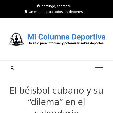
Saltar
domingo, agosto 9
al
Un espacio para todos los deportes
contenido
El béisbol cubano y su
“dilema” en el