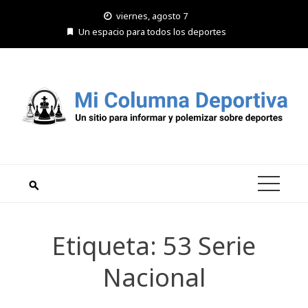
Saltar
viernes, agosto 7
al
Un espacio para todos los deportes
contenido
Etiqueta:
53 Serie
Nacional