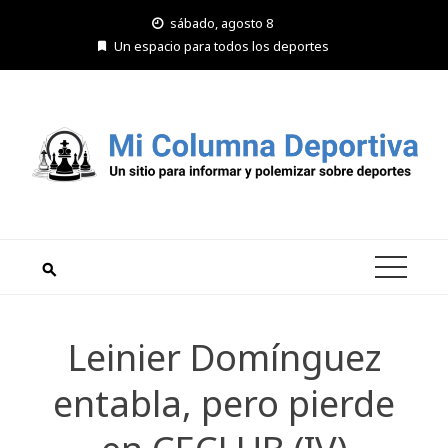
Saltar
sábado, agosto 8
al
Un espacio para todos los deportes
contenido
Leinier Domínguez
entabla, pero pierde