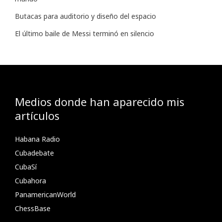
Butacas para auditorio y diseño del espacio
El último baile de Messi terminó en silencio
Medios donde han aparecido mis
artículos
Habana Radio
Cubadebate
CubaSí
Cubahora
PanamericanWorld
ChessBase