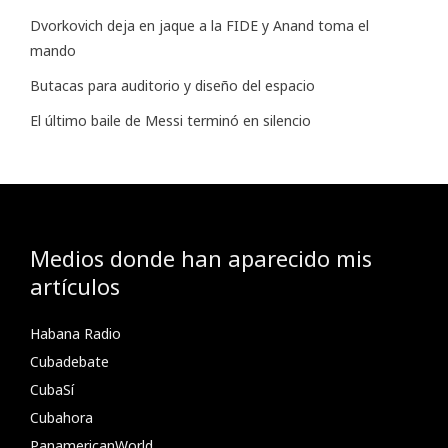
Dvorkovich deja en jaque a la FIDE y Anand toma el
mando
Butacas para auditorio y diseño del espacio
El último baile de Messi terminó en silencio
Medios donde han aparecido mis
artículos
Habana Radio
Cubadebate
CubaSí
Cubahora
PanamericanWorld