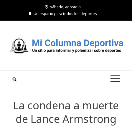
Saltar
sábado, agosto 8
al
Un espacio para todos los deportes
contenido
La condena a muerte
de Lance Armstrong