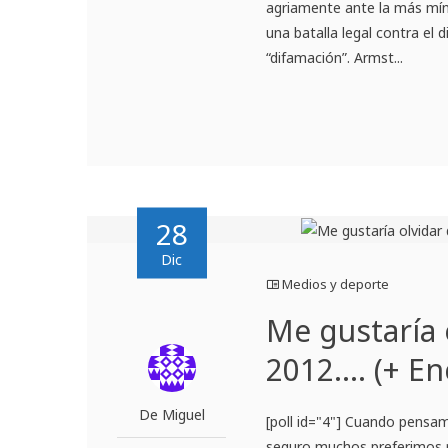
agriamente ante la más míni
una batalla legal contra el
“difamación”. Armst...
28
Dic
Medios y deporte
Me gustaría 
2012…. (+ En
De Miguel
[poll id="4"] Cuando pensa
seguro muchos preferimos r