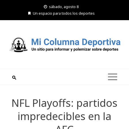
Saltar
sábado, agosto 8
al
Un espacio para todos los deportes
contenido
NFL Playoffs: partidos
impredecibles en la