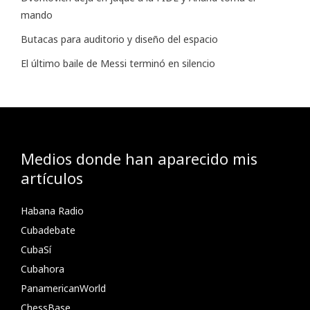
mando
Butacas para auditorio y diseño del espacio
El último baile de Messi terminó en silencio
Medios donde han aparecido mis
artículos
Habana Radio
Cubadebate
CubaSí
Cubahora
PanamericanWorld
ChessBase