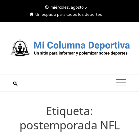
Saltar
miércoles, agosto 5
al
Un espacio para todos los deportes
contenido
Etiqueta:
postemporada NFL