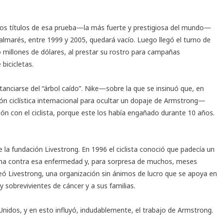
los títulos de esa prueba—la más fuerte y prestigiosa del mundo—
almarés, entre 1999 y 2005, quedará vacío. Luego llegó el turno de
 millones de dólares, al prestar su rostro para campañas
bicicletas.
anciarse del “árbol caído”. Nike—sobre la que se insinuó que, en
ión ciclística internacional para ocultar un dopaje de Armstrong—
ión con el ciclista, porque este los había engañado durante 10 años.
 la fundación Livestrong. En 1996 el ciclista conoció que padecía un
cha contra esa enfermedad y, para sorpresa de muchos, meses
eó Livestrong, una organización sin ánimos de lucro que se apoya en
y sobrevivientes de cáncer y a sus familias.
Unidos, y en esto influyó, indudablemente, el trabajo de Armstrong.