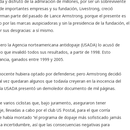
da y disfrutó de la admiración de millones, por ser un sobreviviente
 de importantes empresas y su fundación, Livestrong, creció
rman parte del pasado de Lance Armstrong, porque el presente es
 por las marcas auspiciadoras y sin la presidencia de la fundación, el
 sus desgracias: a sí mismo.
imero la Agencia norteamericana antidopaje (USADA) lo acusó de
 lo que invalidó todos sus resultados, a partir de 1998. Esto
Francia, ganados entre 1999 y 2005.
 inocente hubiera optado por defenderse; pero Armstrong decidió
al vez quedaran algunos que todavía creyeran en la inocencia del
, la USADA presentó un demoledor documento de mil páginas.
e varios ciclistas que, bajo juramento, aseguraron tener
, llevadas a cabo por el club US Postal, para el que corría
se había montado “el programa de dopaje más sofisticado jamás
 la incertidumbre, así que las consecuencias negativas para