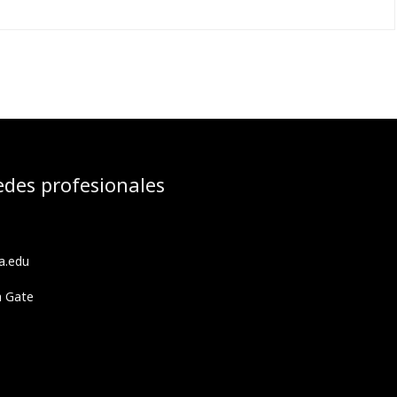
edes profesionales
a.edu
h Gate