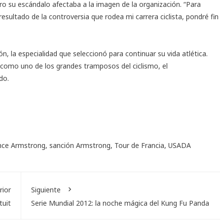
 pero su escándalo afectaba a la imagen de la organización. “Para
esultado de la controversia que rodea mi carrera ciclista, pondré fin
n, la especialidad que seleccionó para continuar su vida atlética.
o como uno de los grandes tramposos del ciclismo, el
do.
nce Armstrong
,
sanción Armstrong
,
Tour de Francia
,
USADA
rior
Siguiente
tuit
Serie Mundial 2012: la noche mágica del Kung Fu Panda