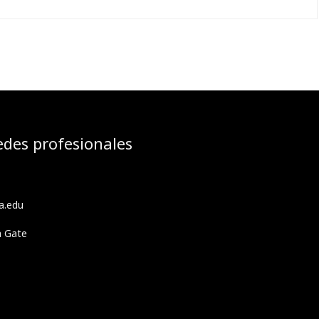
edes profesionales
a.edu
h Gate