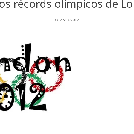
os récords olímpicos de L
27/07/2012