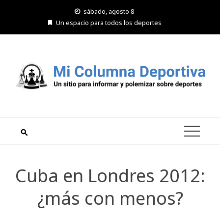
Saltar
sábado, agosto 8
al
Un espacio para todos los deportes
contenido
Cuba en Londres 2012:
¿más con menos?