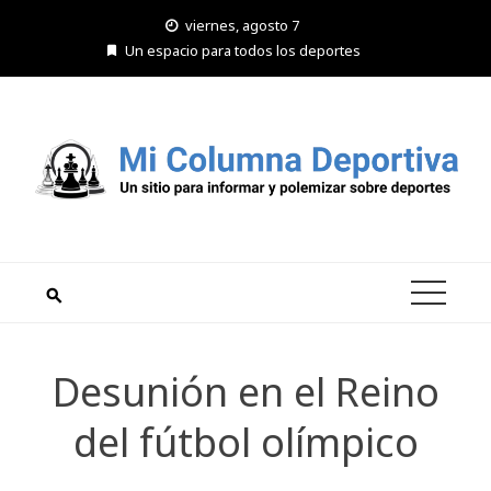
Saltar
viernes, agosto 7
al
Un espacio para todos los deportes
contenido
Desunión en el Reino
del fútbol olímpico