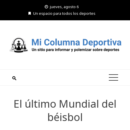
Saltar
jueves, agosto 6
al
Un espacio para todos los deportes
contenido
El último Mundial del
béisbol