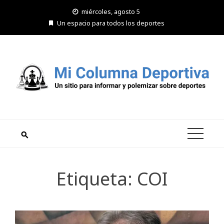
Saltar
miércoles, agosto 5
al
Un espacio para todos los deportes
contenido
Etiqueta:
COI