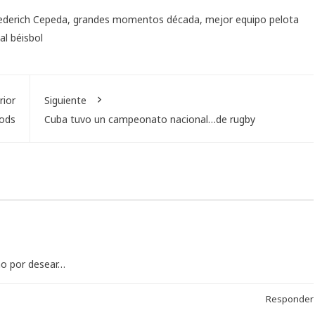
ederich Cepeda
,
grandes momentos década
,
mejor equipo pelota
al béisbol
rior
Siguiente
oods
Cuba tuvo un campeonato nacional…de rugby
ho por desear…
Responder