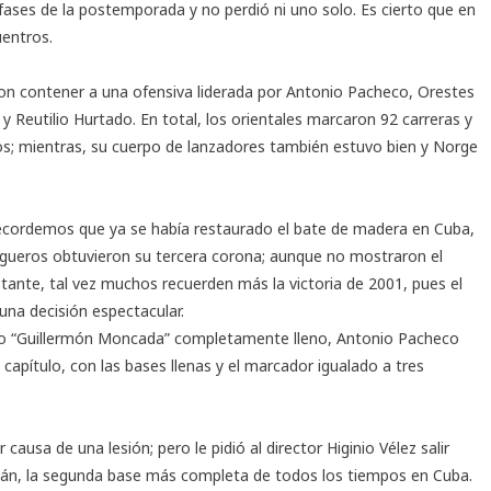
s fases de la postemporada y no perdió ni uno solo. Es cierto que en
uentros.
ron contener a una ofensiva liderada por Antonio Pacheco, Orestes
 y Reutilio Hurtado. En total, los orientales marcaron 92 carreras y
os; mientras, su cuerpo de lanzadores también estuvo bien y Norge
ecordemos que ya se había restaurado el bate de madera en Cuba,
ntiagueros obtuvieron su tercera corona; aunque no mostraron el
nte, tal vez muchos recuerden más la victoria de 2001, pues el
 una decisión espectacular.
adio “Guillermón Moncada” completamente lleno, Antonio Pacheco
capítulo, con las bases llenas y el marcador igualado a tres
ausa de una lesión; pero le pidió al director Higinio Vélez salir
án, la segunda base más completa de todos los tiempos en Cuba.