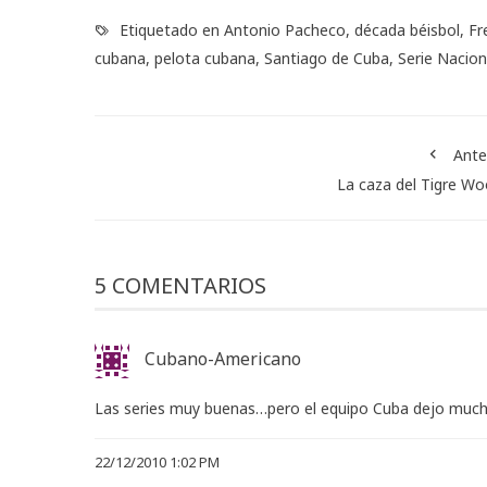
Etiquetado en
Antonio Pacheco
,
década béisbol
,
Fr
cubana
,
pelota cubana
,
Santiago de Cuba
,
Serie Nacion
Ante
La caza del Tigre W
5 COMENTARIOS
Cubano-Americano
Las series muy buenas…pero el equipo Cuba dejo muc
22/12/2010 1:02 PM