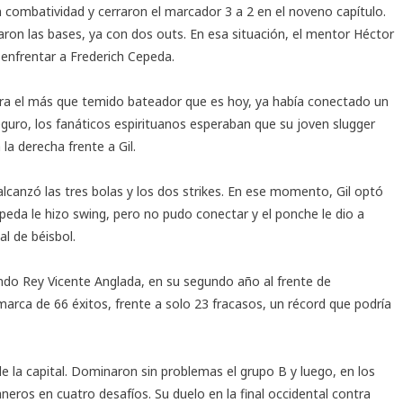
combatividad y cerraron el marcador 3 a 2 en el noveno capítulo.
aron las bases, ya con dos outs. En esa situación, el mentor Héctor
 enfrentar a Frederich Cepeda.
era el más que temido bateador que es hoy, ya había conectado un
eguro, los fanáticos espirituanos esperaban que su joven slugger
la derecha frente a Gil.
canzó las tres bolas y los dos strikes. En ese momento, Gil optó
peda le hizo swing, pero no pudo conectar y el ponche le dio a
l de béisbol.
do Rey Vicente Anglada, en su segundo año al frente de
arca de 66 éxitos, frente a solo 23 fracasos, un récord que podría
de la capital. Dominaron sin problemas el grupo B y luego, en los
neros en cuatro desafíos. Su duelo en la final occidental contra