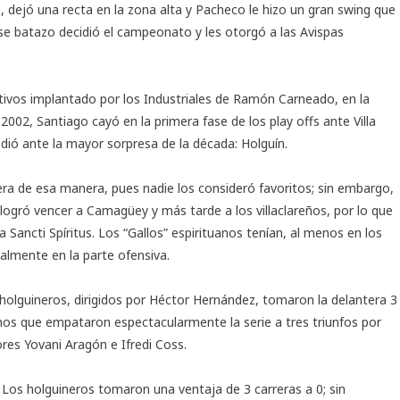
, dejó una recta en la zona alta y Pacheco le hizo un gran swing que
 Ese batazo decidió el campeonato y les otorgó a las Avispas
tivos implantado por los Industriales de Ramón Carneado, en la
002, Santiago cayó en la primera fase de los play offs ante Villa
edió ante la mayor sorpresa de la década: Holguín.
nera de esa manera, pues nadie los consideró favoritos; sin embargo,
logró vencer a Camagüey y más tarde a los villaclareños, por lo que
a Sancti Spíritus. Los “Gallos” espirituanos tenían, al menos en los
lmente en la parte ofensiva.
s holguineros, dirigidos por Héctor Hernández, tomaron la delantera 3
nos que empataron espectacularmente la serie a tres triunfos por
res Yovani Aragón e Ifredi Coss.
 Los holguineros tomaron una ventaja de 3 carreras a 0; sin