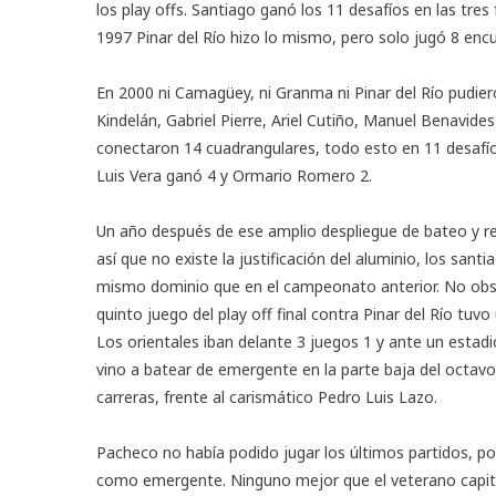
los play offs. Santiago ganó los 11 desafíos en las tre
1997 Pinar del Río hizo lo mismo, pero solo jugó 8 enc
En 2000 ni Camagüey, ni Granma ni Pinar del Río pudie
Kindelán, Gabriel Pierre, Ariel Cutiño, Manuel Benavides
conectaron 14 cuadrangulares, todo esto en 11 desafí
Luis Vera ganó 4 y Ormario Romero 2.
Un año después de ese amplio despliegue de bateo y r
así que no existe la justificación del aluminio, los sa
mismo dominio que en el campeonato anterior. No obsta
quinto juego del play off final contra Pinar del Río tuvo
Los orientales iban delante 3 juegos 1 y ante un est
vino a batear de emergente en la parte baja del octavo 
carreras, frente al carismático Pedro Luis Lazo.
Pacheco no había podido jugar los últimos partidos, por c
como emergente. Ninguno mejor que el veterano capit