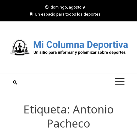
Saltar
domingo, agosto 9
al
Un espacio para todos los deportes
contenido
Etiqueta:
Antonio
Pacheco