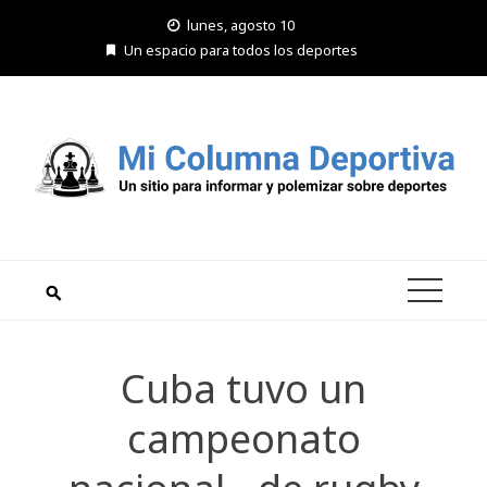
Saltar
lunes, agosto 10
al
Un espacio para todos los deportes
contenido
Cuba tuvo un
campeonato