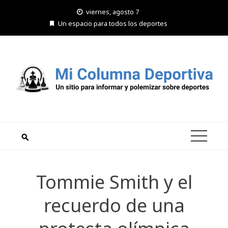
Saltar
viernes, agosto 7
al
Un espacio para todos los deportes
contenido
Tommie Smith y el
recuerdo de una