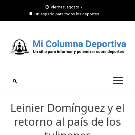
Saltar
viernes, agosto 7
al
Un espacio para todos los deportes
contenido
Leinier Domínguez y el
retorno al país de los