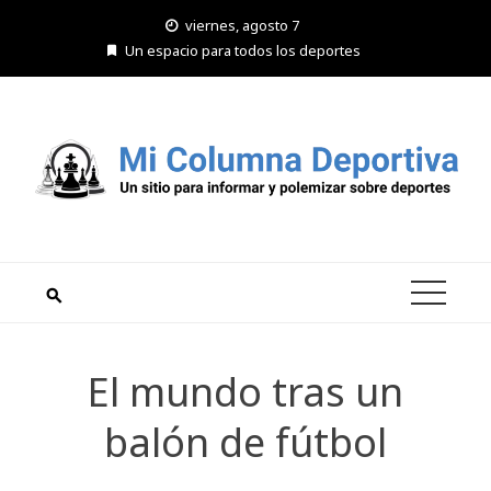
Saltar
viernes, agosto 7
al
Un espacio para todos los deportes
contenido
El mundo tras un
balón de fútbol