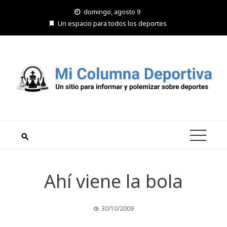
Saltar
domingo, agosto 9
al
Un espacio para todos los deportes
contenido
Ahí viene la bola
30/10/2009