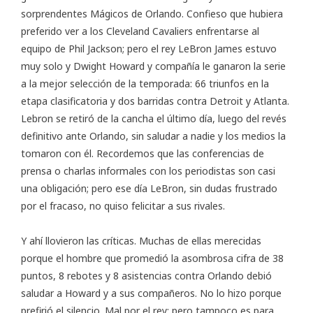
sorprendentes Mágicos de Orlando. Confieso que hubiera
preferido ver a los Cleveland Cavaliers enfrentarse al
equipo de Phil Jackson; pero el rey
LeBron James
estuvo
muy solo y Dwight Howard y compañía le ganaron la serie
a la mejor selección de la temporada: 66 triunfos en la
etapa clasificatoria y dos barridas contra Detroit y Atlanta.
Lebron se retiró de la cancha el último día, luego del revés
definitivo ante Orlando,
sin saludar a nadie
y los medios la
tomaron con él. Recordemos que las conferencias de
prensa o charlas informales con los periodistas son casi
una obligación; pero ese día LeBron, sin dudas frustrado
por el fracaso, no quiso felicitar a sus rivales.
Y ahí llovieron las críticas. Muchas de ellas merecidas
porque el hombre que promedió la asombrosa cifra de 38
puntos, 8 rebotes y 8 asistencias contra Orlando debió
saludar a Howard y a sus compañeros. No lo hizo porque
prefirió el silencio. Mal por el rey; pero tampoco es para