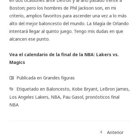
en dos ocasiones ante Detroit y al año pasado frente a
Boston; pero los hombres de Phil Jackson son, en mi
criterio, amplios favoritos para ascender una vez a lo más
alto del mejor baloncesto del mundo. La Magia de Orlando
intentará llegar al quinto juego. Tengo mis dudas en que
alcancen ese punto.
Vea el
calendario
de la final de la NBA: Lakers vs.
Magics
Publicada en
Grandes figuras
Etiquetado en
Baloncesto
,
Kobe Bryant
,
LeBron James
,
Los Angeles Lakers
,
NBA
,
Pau Gasol
,
pronósticos final
NBA
Anterior