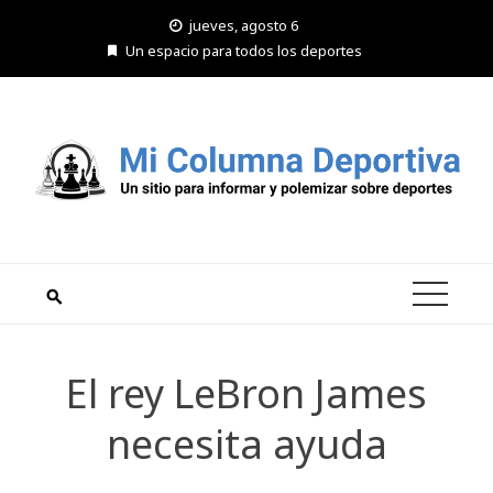
Saltar
jueves, agosto 6
al
Un espacio para todos los deportes
contenido
El rey LeBron James
necesita ayuda