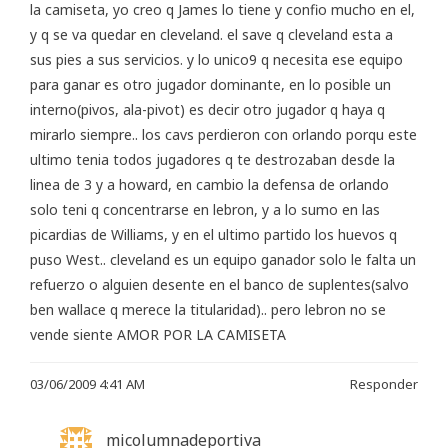
la camiseta, yo creo q James lo tiene y confio mucho en el,
y q se va quedar en cleveland. el save q cleveland esta a
sus pies a sus servicios. y lo unico9 q necesita ese equipo
para ganar es otro jugador dominante, en lo posible un
interno(pivos, ala-pivot) es decir otro jugador q haya q
mirarlo siempre.. los cavs perdieron con orlando porqu este
ultimo tenia todos jugadores q te destrozaban desde la
linea de 3 y a howard, en cambio la defensa de orlando
solo teni q concentrarse en lebron, y a lo sumo en las
picardias de Williams, y en el ultimo partido los huevos q
puso West.. cleveland es un equipo ganador solo le falta un
refuerzo o alguien desente en el banco de suplentes(salvo
ben wallace q merece la titularidad).. pero lebron no se
vende siente AMOR POR LA CAMISETA
03/06/2009 4:41 AM
Responder
micolumnadeportiva