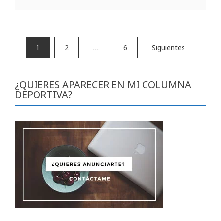
Paginación
1
2
…
6
Siguientes
de
entradas
¿QUIERES APARECER EN MI COLUMNA
DEPORTIVA?