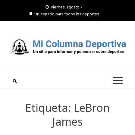
Saltar
viernes, agosto 7
al
Un espacio para todos los deportes
contenido
Etiqueta:
LeBron
James