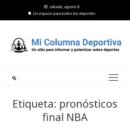
Saltar
sábado, agosto 8
al
Un espacio para todos los deportes
contenido
Etiqueta:
pronósticos
final NBA