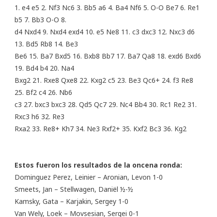
1. e4 e5 2. Nf3 Nc6 3. Bb5 a6 4. Ba4 Nf6 5. O-O Be7 6. Re1
b5 7. Bb3 O-O 8.
d4 Nxd4 9. Nxd4 exd4 10. e5 Ne8 11. c3 dxc3 12. Nxc3 d6
13. Bd5 Rb8 14. Be3
Be6 15. Ba7 Bxd5 16. Bxb8 Bb7 17. Ba7 Qa8 18. exd6 Bxd6
19. Bd4 b4 20. Na4
Bxg2 21. Rxe8 Qxe8 22. Kxg2 c5 23. Be3 Qc6+ 24. f3 Re8
25. Bf2 c4 26. Nb6
c3 27. bxc3 bxc3 28. Qd5 Qc7 29. Nc4 Bb4 30. Rc1 Re2 31.
Rxc3 h6 32. Re3
Rxa2 33. Re8+ Kh7 34. Ne3 Rxf2+ 35. Kxf2 Bc3 36. Kg2
Estos fueron los resultados de la oncena ronda:
Dominguez Perez, Leinier – Aronian, Levon 1-0
Smeets, Jan – Stellwagen, Daniël ½-½
Kamsky, Gata – Karjakin, Sergey 1-0
Van Wely, Loek – Movsesian, Sergei 0-1