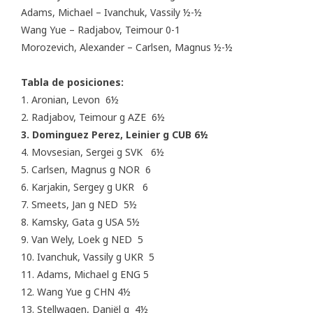
Adams, Michael – Ivanchuk, Vassily ½-½
Wang Yue – Radjabov, Teimour 0-1
Morozevich, Alexander – Carlsen, Magnus ½-½
Tabla de posiciones:
1. Aronian, Levon 6½
2. Radjabov, Teimour g AZE 6½
3. Dominguez Perez, Leinier g CUB 6½
4. Movsesian, Sergei g SVK 6½
5. Carlsen, Magnus g NOR 6
6. Karjakin, Sergey g UKR 6
7. Smeets, Jan g NED 5½
8. Kamsky, Gata g USA 5½
9. Van Wely, Loek g NED 5
10. Ivanchuk, Vassily g UKR 5
11. Adams, Michael g ENG 5
12. Wang Yue g CHN 4½
13. Stellwagen, Daniël g 4½