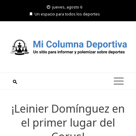
Saltar
jueves, agosto 6
al
Un espacio para todos los deportes
contenido
¡Leinier Domínguez en
el primer lugar del