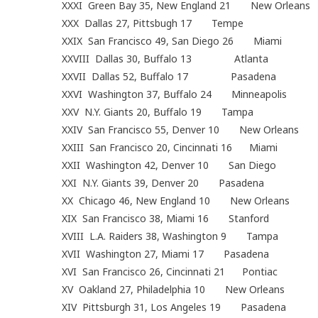
XXXI Green Bay 35, New England 21 New Orleans
XXX Dallas 27, Pittsbugh 17 Tempe
XXIX San Francisco 49, San Diego 26 Miami
XXVIII Dallas 30, Buffalo 13 Atlanta
XXVII Dallas 52, Buffalo 17 Pasadena
XXVI Washington 37, Buffalo 24 Minneapolis
XXV N.Y. Giants 20, Buffalo 19 Tampa
XXIV San Francisco 55, Denver 10 New Orleans
XXIII San Francisco 20, Cincinnati 16 Miami
XXII Washington 42, Denver 10 San Diego
XXI N.Y. Giants 39, Denver 20 Pasadena
XX Chicago 46, New England 10 New Orleans
XIX San Francisco 38, Miami 16 Stanford
XVIII L.A. Raiders 38, Washington 9 Tampa
XVII Washington 27, Miami 17 Pasadena
XVI San Francisco 26, Cincinnati 21 Pontiac
XV Oakland 27, Philadelphia 10 New Orleans
XIV Pittsburgh 31, Los Angeles 19 Pasadena