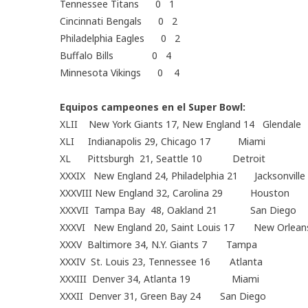
Tennessee Titans 0 1
Cincinnati Bengals 0 2
Philadelphia Eagles 0 2
Buffalo Bills 0 4
Minnesota Vikings 0 4
Equipos campeones en el Super Bowl:
XLII New York Giants 17, New England 14 Glendale
XLI Indianapolis 29, Chicago 17 Miami
XL Pittsburgh 21, Seattle 10 Detroit
XXXIX New England 24, Philadelphia 21 Jacksonville
XXXVIII New England 32, Carolina 29 Houston
XXXVII Tampa Bay 48, Oakland 21 San Diego
XXXVI New England 20, Saint Louis 17 New Orlea
XXXV Baltimore 34, N.Y. Giants 7 Tampa
XXXIV St. Louis 23, Tennessee 16 Atlanta
XXXIII Denver 34, Atlanta 19 Miami
XXXII Denver 31, Green Bay 24 San Diego