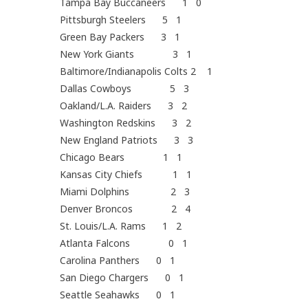
Tampa Bay Buccaneers 1 0
Pittsburgh Steelers 5 1
Green Bay Packers 3 1
New York Giants 3 1
Baltimore/Indianapolis Colts 2 1
Dallas Cowboys 5 3
Oakland/L.A. Raiders 3 2
Washington Redskins 3 2
New England Patriots 3 3
Chicago Bears 1 1
Kansas City Chiefs 1 1
Miami Dolphins 2 3
Denver Broncos 2 4
St. Louis/L.A. Rams 1 2
Atlanta Falcons 0 1
Carolina Panthers 0 1
San Diego Chargers 0 1
Seattle Seahawks 0 1