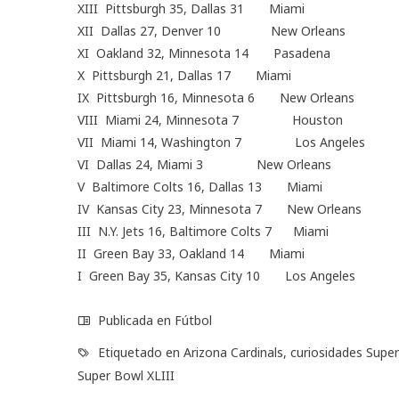
XIII Pittsburgh 35, Dallas 31 Miami
XII Dallas 27, Denver 10 New Orleans
XI Oakland 32, Minnesota 14 Pasadena
X Pittsburgh 21, Dallas 17 Miami
IX Pittsburgh 16, Minnesota 6 New Orleans
VIII Miami 24, Minnesota 7 Houston
VII Miami 14, Washington 7 Los Angeles
VI Dallas 24, Miami 3 New Orleans
V Baltimore Colts 16, Dallas 13 Miami
IV Kansas City 23, Minnesota 7 New Orleans
III N.Y. Jets 16, Baltimore Colts 7 Miami
II Green Bay 33, Oakland 14 Miami
I Green Bay 35, Kansas City 10 Los Angeles
Publicada en
Fútbol
Etiquetado en
Arizona Cardinals
,
curiosidades Supe
Super Bowl XLIII