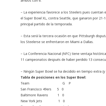
ambos con 6.
– La experiencia favorece a los Steelers pues cuentan 
el Super Bowl XL, contra Seattle, que ganaron por 21-10
principal partido de la temporada.
– Esta será la tercera ocasión en que Pittsburgh disputa 
los Steelerse se enfrentaron en Miami a Dallas.
– La Conferencia Nacional (NFC) tiene ventaja históric
11 campeonatos después de haber perdido 13 consecut
– Ningún Super Bowl se ha decidido en tiempo extra (
Tabla de posiciones en los Super Bowl:
Team G P
San Francisco 49ers 5 0
Baltimore Ravens 1 0
New York Jets 1 0