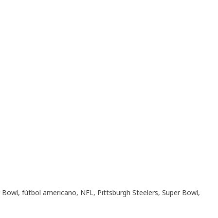
r Bowl
,
fútbol americano
,
NFL
,
Pittsburgh Steelers
,
Super Bowl
,