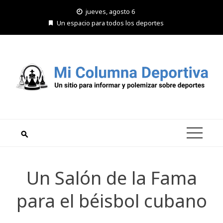
Saltar
jueves, agosto 6
al
Un espacio para todos los deportes
contenido
Un Salón de la Fama
para el béisbol cubano