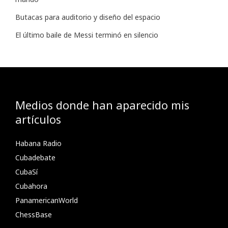
Butacas para auditorio y diseño del espacio
El último baile de Messi terminó en silencio
Medios donde han aparecido mis
artículos
Habana Radio
Cubadebate
CubaSí
Cubahora
PanamericanWorld
ChessBase