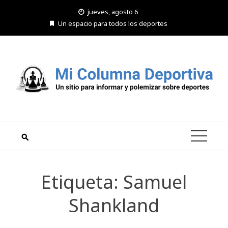
Saltar
jueves, agosto 6
al
Un espacio para todos los deportes
contenido
Etiqueta:
Samuel
Shankland