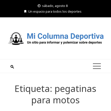
Saltar
sábado, agosto 8
al
Un espacio para todos los deportes
contenido
Etiqueta:
pegatinas
para motos