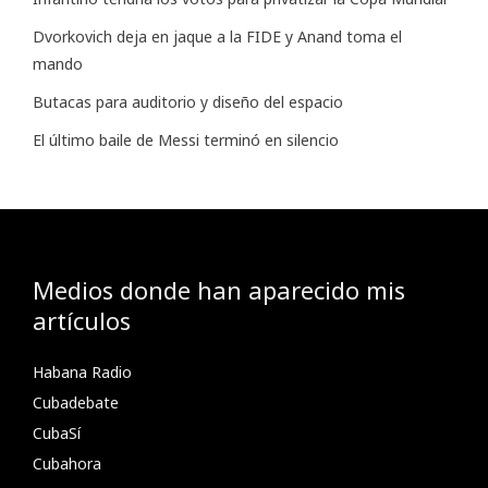
Dvorkovich deja en jaque a la FIDE y Anand toma el
mando
Butacas para auditorio y diseño del espacio
El último baile de Messi terminó en silencio
Medios donde han aparecido mis
artículos
Habana Radio
Cubadebate
CubaSí
Cubahora