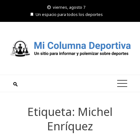
Saltar
viernes, agosto 7
al
Un espacio para todos los deportes
contenido
Etiqueta:
Michel
Enríquez