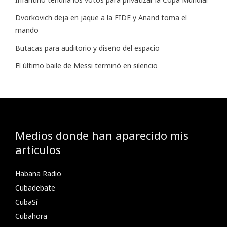
Dvorkovich deja en jaque a la FIDE y Anand toma el
mando
Butacas para auditorio y diseño del espacio
El último baile de Messi terminó en silencio
Medios donde han aparecido mis
artículos
Habana Radio
Cubadebate
CubaSí
Cubahora