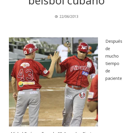
béisbol cubano
22/06/2013
Después
de
mucho
tiempo
de
paciente