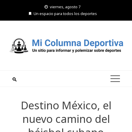
Saltar
viernes, agosto 7
al
Un espacio para todos los deportes
contenido
Destino México, el
nuevo camino del