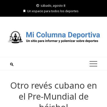
Saltar
sábado, agosto 8
al
Un espacio para todos los deportes
contenido
Otro revés cubano en
el Pre-Mundial de