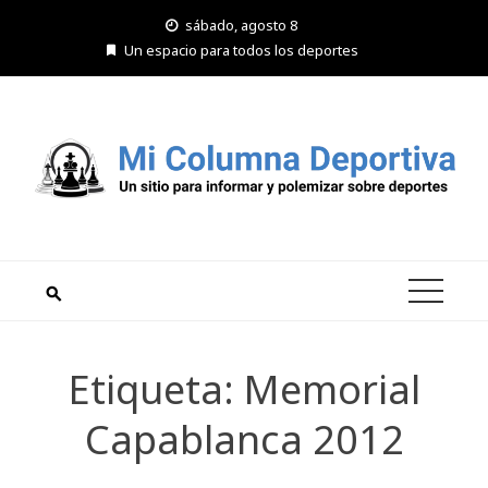
Saltar
sábado, agosto 8
al
Un espacio para todos los deportes
contenido
Etiqueta:
Memorial
Capablanca 2012