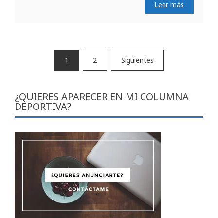
Leer más
Paginación
1
2
Siguientes
de
entradas
¿QUIERES APARECER EN MI COLUMNA
DEPORTIVA?