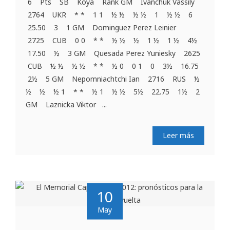
6 Pts SB Koya Rank GM Ivanchuk Vassily
2764 UKR * * 1 1 ½ ½ ½ ½ 1 ½ ½ 6
25.50 3 1 GM Dominguez Perez Leinier
2725 CUB 0 0 * * ½ ½ ½ 1 ½ 1 ½ 4½
17.50 ½ 3 GM Quesada Perez Yuniesky 2625
CUB ½ ½ ½ ½ * * ½ 0 0 1 0 3½ 16.75
2½ 5 GM Nepomniachtchi Ian 2716 RUS ½
½ ½ ½ 1 * * ½ 1 ½ ½ 5½ 22.75 1½ 2
GM Laznicka Viktor ...
Leer más
10
May