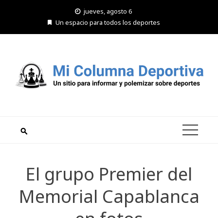
Saltar
jueves, agosto 6
al
Un espacio para todos los deportes
contenido
El grupo Premier del
Memorial Capablanca