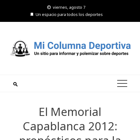
Saltar
viernes, agosto 7
al
Un espacio para todos los deportes
contenido
El Memorial
Capablanca 2012: